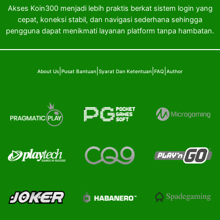
Akses Koin300 menjadi lebih praktis berkat sistem login yang
cepat, koneksi stabil, dan navigasi sederhana sehingga
pengguna dapat menikmati layanan platform tanpa hambatan.
|
|
|
|
About Us
Pusat Bantuan
Syarat Dan Ketentuan
FAQ
Author