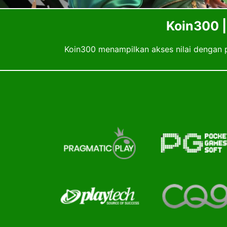
Koin300 |
Koin300 menampilkan akses nilai dengan p