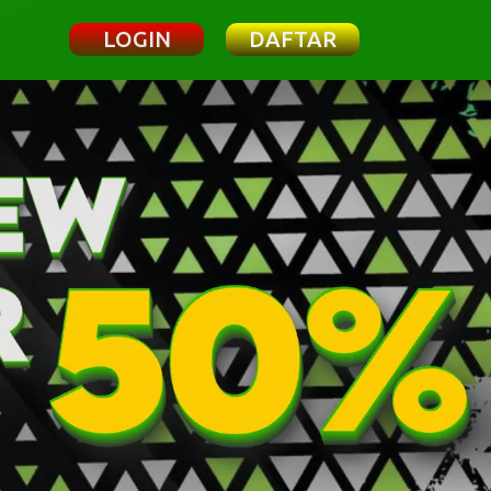
LOGIN
DAFTAR