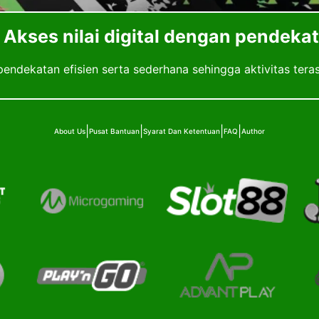
 Akses nilai digital dengan pendekat
endekatan efisien serta sederhana sehingga aktivitas ter
|
|
|
|
About Us
Pusat Bantuan
Syarat Dan Ketentuan
FAQ
Author